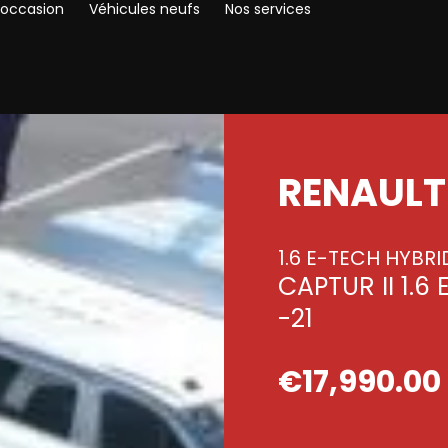
’occasion
Véhicules neufs
Nos services
RENAULT 
1.6 E-TECH HYBRI
CAPTUR II 1.6
-21
€
17,990.00