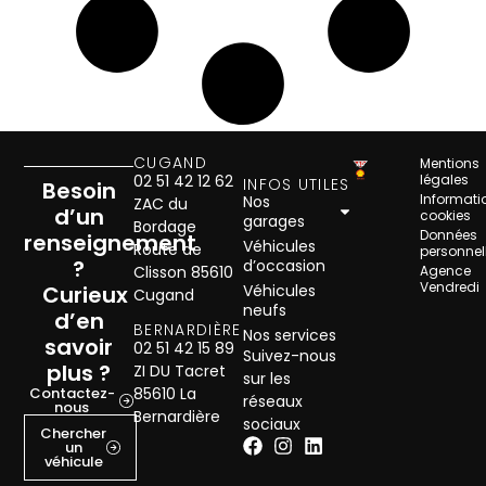
CUGAND
Mentions
02 51 42 12 62
légales
INFOS UTILES
Besoin
Informati
Nos
ZAC du
d’un
cookies
garages
Bordage
Données
renseignement
Véhicules
Route de
personnel
?
d’occasion
Clisson 85610
Agence
Vendredi
Curieux
Véhicules
Cugand
neufs
d’en
BERNARDIÈRE
Nos services
savoir
02 51 42 15 89
Suivez-nous
plus ?
ZI DU Tacret
sur les
Contactez-
85610 La
réseaux
nous
Bernardière
sociaux
Chercher
un
véhicule