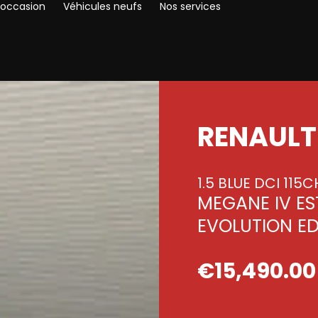
’occasion
Véhicules neufs
Nos services
RENAULT
1.5 BLUE DCI 115
MEGANE IV EST
EVOLUTION E
€
15,490.00