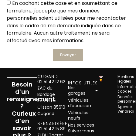
En cochant cette case et en soumettant ce
formulaire, j'accepte que mes données
personnelles soient utilisées pour me recontacter
dans le cadre de ma demande indiquée dans ce
formulaire. Aucun autre traitement ne sera
effectué avec mes informations.
Envoyer
CUGAND
Mentions
02 51 42 12 62
légales
INFOS UTILES
Besoin
Informati
Nos
ZAC du
d’un
cookies
garages
Bordage
Données
renseignement
Véhicules
Route de
personnel
?
d’occasion
Clisson 85610
Agence
Vendredi
Curieux
Véhicules
Cugand
neufs
d’en
BERNARDIÈRE
Nos services
savoir
02 51 42 15 89
Suivez-nous
plus ?
ZI DU Tacret