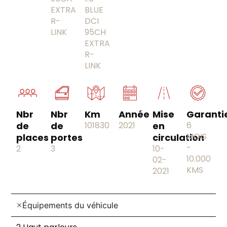
EXTRA
BLUE
R-
DCI
LINK
95CH
EXTRA
R-
LINK
Nbr
Nbr
Km
Année
Mise
Garanti
de
de
101830
2021
en
6
MOIS
places
portes
circulation
-
2
3
10-
10.000
02-
KMS
2021
Équipements du véhicule