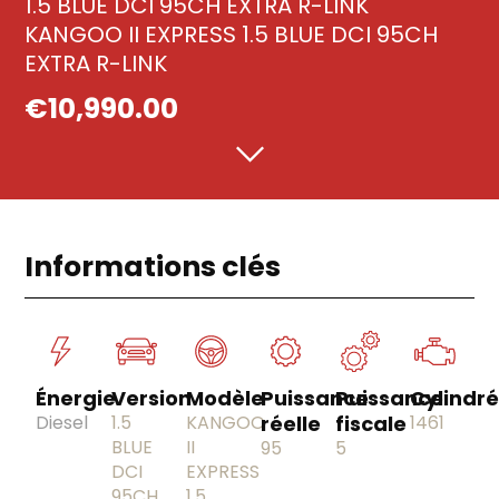
1.5 BLUE DCI 95CH EXTRA R-LINK
KANGOO II EXPRESS 1.5 BLUE DCI 95CH
EXTRA R-LINK
€
10,990.00
Informations clés
Énergie
Version
Modèle
Puissance
Puissance
Cylindr
Diesel
1.5
KANGOO
réelle
fiscale
1461
BLUE
II
95
5
DCI
EXPRESS
95CH
1.5