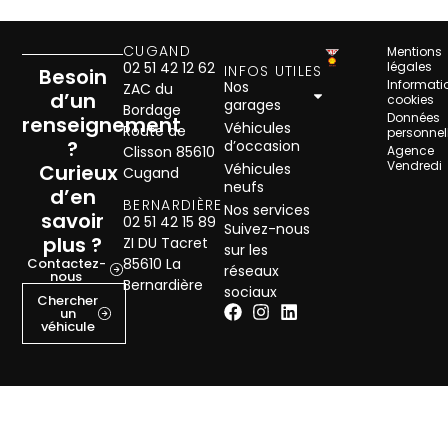
CUGAND
Mentions
02 51 42 12 62
légales
INFOS UTILES
Besoin
Informati
Nos
ZAC du
d’un
cookies
garages
Bordage
Données
renseignement
Véhicules
Route de
personnel
?
d’occasion
Clisson 85610
Agence
Vendredi
Curieux
Véhicules
Cugand
neufs
d’en
BERNARDIÈRE
Nos services
savoir
02 51 42 15 89
Suivez-nous
plus ?
ZI DU Tacret
sur les
Contactez-
85610 La
réseaux
nous
Bernardière
sociaux
Chercher
un
véhicule