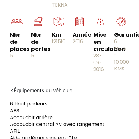
TEKNA
Nbr
Nbr
Km
Année
Mise
Garanti
de
de
121510
2016
en
6
MOIS
places
portes
circulation
-
5
5
28-
10.000
09-
KMS
2016
Équipements du véhicule
6 Haut parleurs
ABS
Accoudoir arrière
Accoudoir central AV avec rangement
AFIL
Aide au démarrage en côte