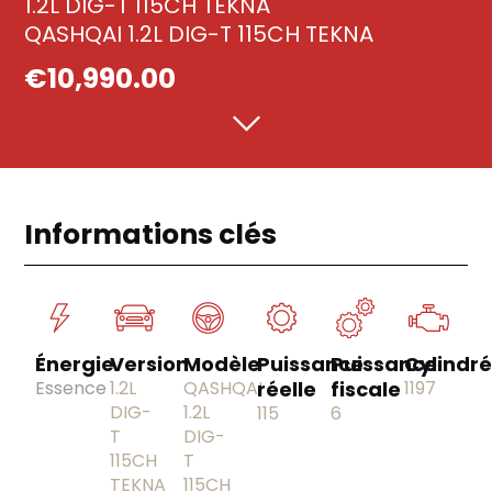
1.2L DIG-T 115CH TEKNA
QASHQAI 1.2L DIG-T 115CH TEKNA
€
10,990.00
Informations clés
Énergie
Version
Modèle
Puissance
Puissance
Cylindr
Essence
1.2L
QASHQAI
réelle
fiscale
1197
DIG-
1.2L
115
6
T
DIG-
115CH
T
TEKNA
115CH